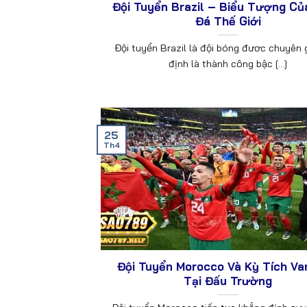
Đội Tuyển Brazil – Biểu Tượng Củ
Đá Thế Giới
Đội tuyển Brazil là đội bóng đươc chuyên 
định là thành công bậc [...]
25
Th4
Đội Tuyển Morocco Và Kỳ Tích Va
Tại Đấu Trường