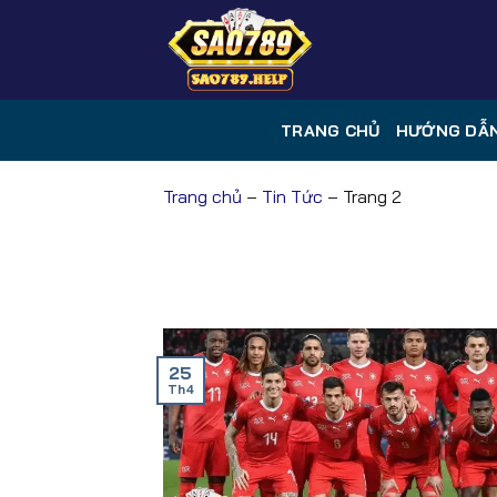
Bỏ
qua
nội
dung
TRANG CHỦ
HƯỚNG DẪ
Trang chủ
–
Tin Tức
–
Trang 2
25
Th4