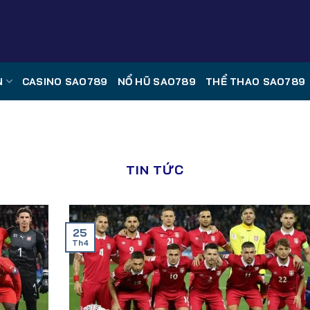
N
CASINO SAO789
NỔ HŨ SAO789
THỂ THAO SAO789
TIN TỨC
25
Th4