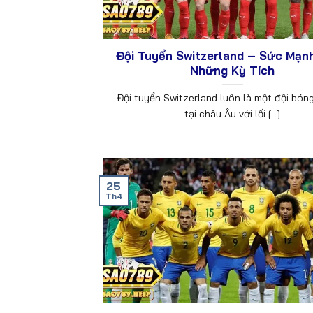
Đội Tuyển Switzerland – Sức Mạn
Những Kỳ Tích
Đội tuyển Switzerland luôn là một đội bóng
tại châu Âu với lối [...]
25
Th4