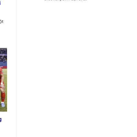
i
Nổ
Mã
Bỏ
Hũ
Các
Qua
Xèng
Bí
–
Quyết
ột
Khám
Chinh
Phá
Phục
Bí
Jackpot
Mật
Giúp
Bạn
Giành
Chiến
Thắng
g