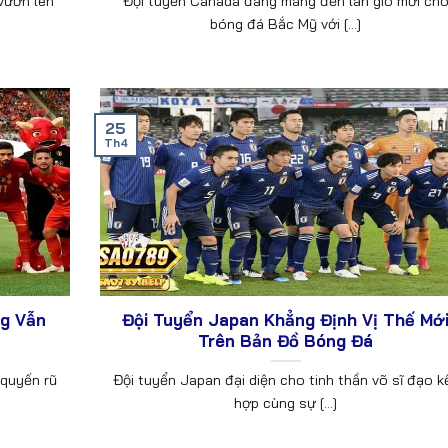
vươn lên
Đội tuyển Canada đang mang đến làn gió mới ch
bóng đá Bắc Mỹ với [...]
25
Th4
ng Vẫn
Đội Tuyển Japan Khẳng Định Vị Thế Mớ
Trên Bản Đồ Bóng Đá
 quyến rũ
Đội tuyển Japan đại diện cho tinh thần võ sĩ đạo k
hợp cùng sự [...]