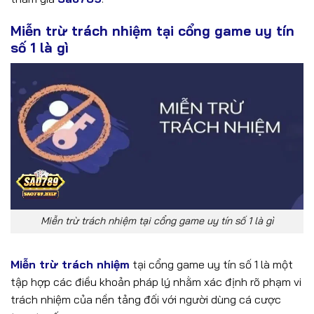
Miễn trừ trách nhiệm tại cổng game uy tín
số 1 là gì
Miễn trừ trách nhiệm tại cổng game uy tín số 1 là gì
Miễn trừ trách nhiệm
tại cổng game uy tín số 1 là một
tập hợp các điều khoản pháp lý nhằm xác định rõ phạm vi
trách nhiệm của nền tảng đối với người dùng cá cược