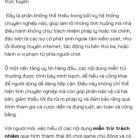
trực tuyến.
Đây là phần không thể thiếu trong bất kỳ hệ thống
chuyên nghiệp nào, giúp làm rõ những tình huống mà nhà
điều hành không chịu trách nhiệm pháp lý hoặc tài chính,
đặc biệt là các sự cố phát sinh ngoài tầm kiểm soát, như
lỗi đường truyền internet, tác động từ bên thứ ba, hoặc
hành vi vi phạm từ phía người chơi.
Ở một nền tảng uy tín hàng đầu, các nội dung miễn trừ
thường được trình bày minh bạch, dễ hiểu và công khai
để người dùng dễ dàng tiếp cận. Điều này không chỉ thể
hiện tính chuyên nghiệp mà còn góp phần bảo vệ cả hai
bên, giảm thiểu tối đa rủi ro pháp lý và đảm bảo rằng quá
trình tham gia cá cược diễn ra đúng luật, an toàn và công
bằng.
Với người mới, việc hiểu rõ các nội dung
miễn trừ trách
nhiệm
giúp hình thành thái độ chơi game chủ động và có