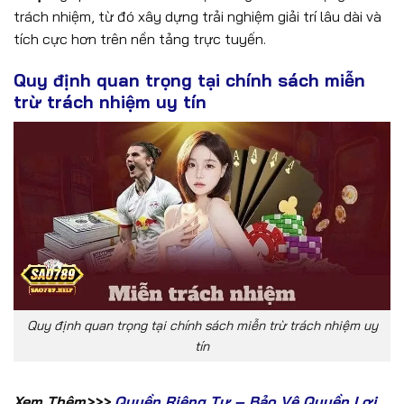
trách nhiệm, từ đó xây dựng trải nghiệm giải trí lâu dài và
tích cực hơn trên nền tảng trực tuyến.
Quy định quan trọng tại chính sách miễn
trừ trách nhiệm uy tín
Quy định quan trọng tại chính sách miễn trừ trách nhiệm uy
tín
Xem Thêm>>>
Quyền Riêng Tư – Bảo Vệ Quyền Lợi