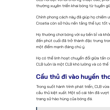
thường xuyên triển khai bóng từ tuyến gi
Chính phong cách này đã giúp họ chiếm ưu
Croatia còn sở hữu nền tảng thể lực tốt v
Họ thường chơi bóng với sự bền bỉ và khôn
đến phút cuối đã trở thành đặc trưng tron
một điểm mạnh đáng chú ý.
Họ có thể linh hoạt chuyển đổi giữa tấn c
CLB luôn là một CLB khó lường và có thể 
Cầu thủ đi vào huyền tho
Trong suốt hành trình phát triển, CLB vừa
cầu thủ kiệt xuất. Một số cái tên đã vượt 
trang sử hào hùng của bóng đá.