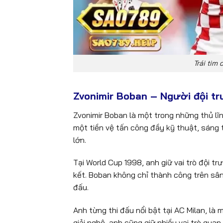
Trái tim 
Zvonimir Boban – Người đội 
Zvonimir Boban là một trong những thủ lĩn
một tiền vệ tấn công đầy kỹ thuật, sáng 
lớn.
Tại World Cup 1998, anh giữ vai trò đội t
kết. Boban không chỉ thành công trên sân
đấu.
Anh từng thi đấu nổi bật tại AC Milan, là
giải nghệ, anh cũng giữ nhiều vai trò qua