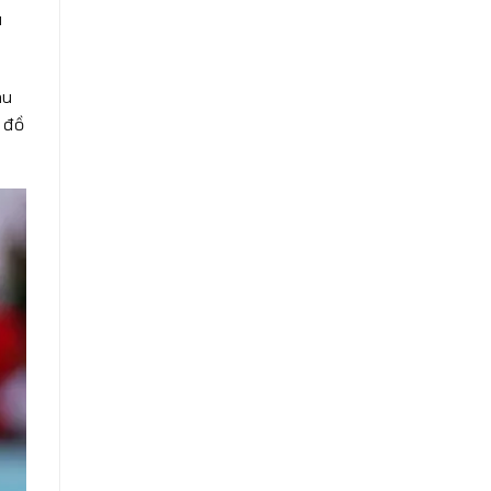
u
âu
 đồ