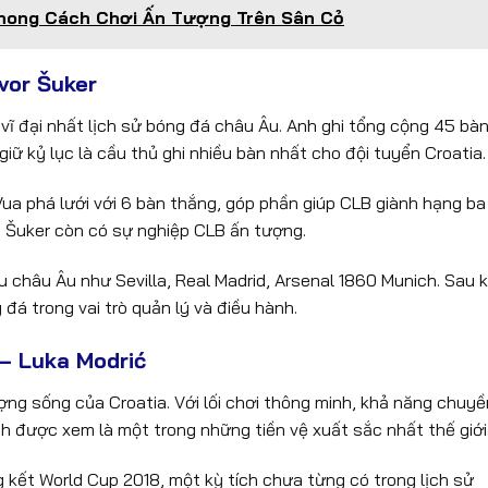
Phong Cách Chơi Ấn Tượng Trên Sân Cỏ
avor Šuker
vĩ đại nhất lịch sử bóng đá châu Âu. Anh ghi tổng cộng 45 bà
iữ kỷ lục là cầu thủ ghi nhiều bàn nhất cho đội tuyển Croatia
Vua phá lưới với 6 bàn thắng, góp phần giúp CLB giành hạng ba
, Šuker còn có sự nghiệp CLB ấn tượng.
châu Âu như Sevilla, Real Madrid, Arsenal 1860 Munich. Sau k
 đá trong vai trò quản lý và điều hành.
 – Luka Modrić
tượng sống của Croatia. Với lối chơi thông minh, khả năng chuyề
h được xem là một trong những tiền vệ xuất sắc nhất thế giới
 kết World Cup 2018, một kỳ tích chưa từng có trong lịch sử