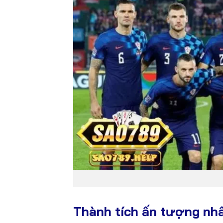
Thành tích ấn tượng nhấ