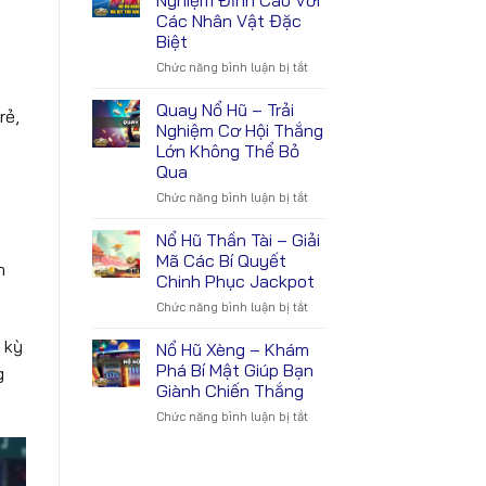
Xỉu
Các Nhân Vật Đặc
–
Biệt
Sân
Chơi
Chức năng bình luận bị tắt
ở
Hấp
Nổ
Dẫn
Hũ
Quay Nổ Hũ – Trải
rẻ,
Cho
Hero
Nghiệm Cơ Hội Thắng
Người
–
Lớn Không Thể Bỏ
Yêu
Trải
Qua
May
Nghiệm
Rủi
Đỉnh
Chức năng bình luận bị tắt
ở
Cao
Quay
Với
Nổ
Nổ Hũ Thần Tài – Giải
Các
Hũ
Mã Các Bí Quyết
h
Nhân
–
Chinh Phục Jackpot
Vật
Trải
Chức năng bình luận bị tắt
Đặc
ở
Nghiệm
Biệt
Nổ
Cơ
 kỳ
Hũ
Hội
Nổ Hũ Xèng – Khám
Thần
Thắng
Phá Bí Mật Giúp Bạn
g
Tài
Lớn
Giành Chiến Thắng
–
Không
Chức năng bình luận bị tắt
ở
Giải
Thể
Nổ
Mã
Bỏ
Hũ
Các
Qua
Xèng
Bí