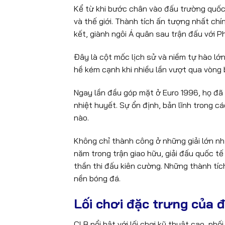
Kể từ khi bước chân vào đấu trường quốc
và thế giới. Thành tích ấn tượng nhất chín
kết, giành ngôi Á quân sau trận đấu với P
Đây là cột mốc lịch sử và niềm tự hào lớn
hề kém cạnh khi nhiều lần vượt qua vòng b
Ngay lần đầu góp mặt ở Euro 1996, họ đã l
nhiệt huyết. Sự ổn định, bản lĩnh trong c
nào.
Không chỉ thành công ở những giải lớn nh
năm trong trận giao hữu, giải đấu quốc tế 
thần thi đấu kiên cường. Những thành tíc
nền bóng đá.
Lối chơi đặc trưng của đ
CLB nổi bật với lối chơi kỹ thuật cao, p