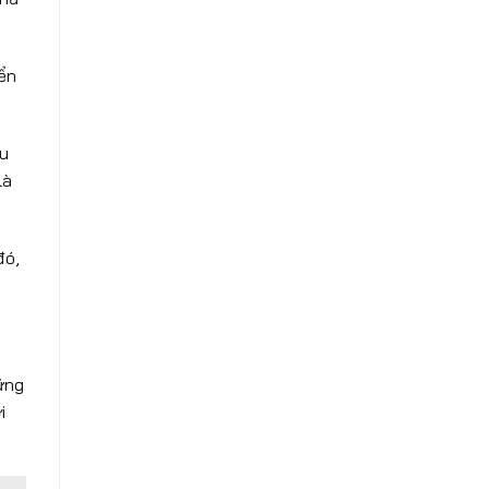
yển
ấu
là
đó,
hững
i