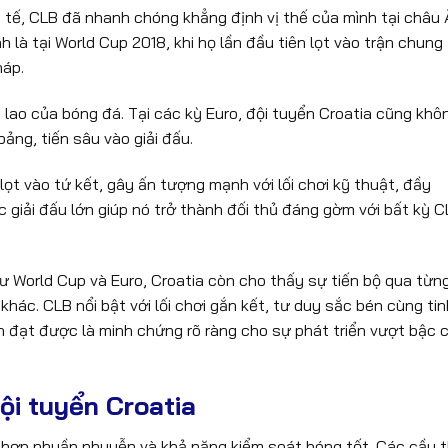
 tế, CLB đã nhanh chóng khẳng định vị thế của mình tại châu 
h là tại World Cup 2018, khi họ lần đầu tiên lọt vào trận chung
háp.
 lao của bóng đá. Tại các kỳ Euro, đội tuyển Croatia cũng khô
ảng, tiến sâu vào giải đấu.
ọt vào tứ kết, gây ấn tượng mạnh với lối chơi kỹ thuật, đầy
ác giải đấu lớn giúp nó trở thành đối thủ đáng gờm với bất kỳ 
ư World Cup và Euro, Croatia còn cho thấy sự tiến bộ qua từn
khác. CLB nổi bật với lối chơi gắn kết, tư duy sắc bén cùng tin
h đạt được là minh chứng rõ ràng cho sự phát triển vượt bậc 
ội tuyển Croatia
hối hợp nhuần nhuyễn và khả năng kiểm soát bóng tốt. Các cầu 