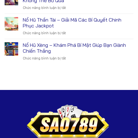
Không Thể Bỏ Qua
–
Dẫn
Chức năng bình luận bị tắt
ở
Trải
Cho
Quay
Nghiệm
Người
Nổ
Nổ Hũ Thần Tài – Giải Mã Các Bí Quyết Chinh
Đỉnh
Yêu
Hũ
Cao
Phục Jackpot
May
–
Với
Rủi
Chức năng bình luận bị tắt
ở
Trải
Các
Nổ
Nghiệm
Nhân
Hũ
Nổ Hũ Xèng – Khám Phá Bí Mật Giúp Bạn Giành
Cơ
Vật
Thần
Hội
Chiến Thắng
Đặc
Tài
Thắng
Biệt
Chức năng bình luận bị tắt
ở
–
Lớn
Nổ
Giải
Không
Hũ
Mã
Thể
Xèng
Các
Bỏ
–
Bí
Qua
Khám
Quyết
Phá
Chinh
Bí
Phục
Mật
Jackpot
Giúp
Bạn
Giành
Chiến
Thắng