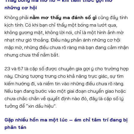
Thấy bóng ma mơ hồ – khi tiềm thức gợi mở
những cơ hội
Không phải
nằm mơ thấy ma đánh số gì
cũng đầy tính
kịch tính. Có khi bạn chỉ thấy một bóng ma lướt qua,
không gương mặt, không lời nói, chỉ là một hình ảnh mờ
nhạt như gió thoảng. Điều này phản ánh những cơ hội
mập mờ, những điều chưa rõ ràng mà bạn đang cảm nhận
nhưng chưa thể nắm bắt.
23 và 67 là cặp số được chuyên gia gợi ý cho trường hợp
này. Chúng tượng trưng cho khả năng trực giác, sự tìm
kiếm hướng đi, và niềm tin vào những điều chưa rõ ràng.
Nếu bạn đang bước vào một giai đoạn chuyển giao hoặc
chưa chắc chắn về quyết định nào đó, đây là cặp số lý
tưởng để “xin dấu hiệu”.
Gặp nhiều hồn ma một lúc – ám chỉ tâm trí đang bị
phân tán