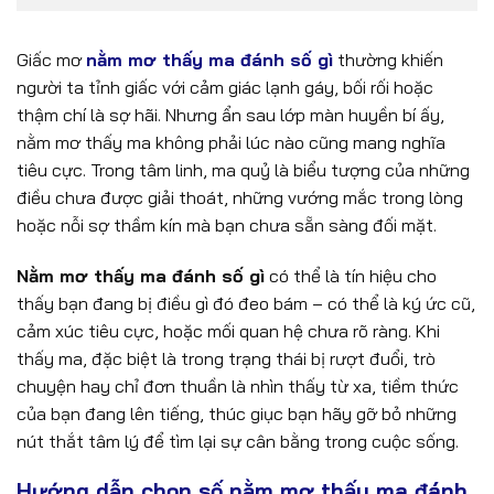
Giấc mơ
nằm mơ thấy ma đánh số gì
thường khiến
người ta tỉnh giấc với cảm giác lạnh gáy, bối rối hoặc
thậm chí là sợ hãi. Nhưng ẩn sau lớp màn huyền bí ấy,
nằm mơ thấy ma không phải lúc nào cũng mang nghĩa
tiêu cực. Trong tâm linh, ma quỷ là biểu tượng của những
điều chưa được giải thoát, những vướng mắc trong lòng
hoặc nỗi sợ thầm kín mà bạn chưa sẵn sàng đối mặt.
Nằm mơ thấy ma đánh số gì
có thể là tín hiệu cho
thấy bạn đang bị điều gì đó đeo bám – có thể là ký ức cũ,
cảm xúc tiêu cực, hoặc mối quan hệ chưa rõ ràng. Khi
thấy ma, đặc biệt là trong trạng thái bị rượt đuổi, trò
chuyện hay chỉ đơn thuần là nhìn thấy từ xa, tiềm thức
của bạn đang lên tiếng, thúc giục bạn hãy gỡ bỏ những
nút thắt tâm lý để tìm lại sự cân bằng trong cuộc sống.
Hướng dẫn chọn số nằm mơ thấy ma đánh